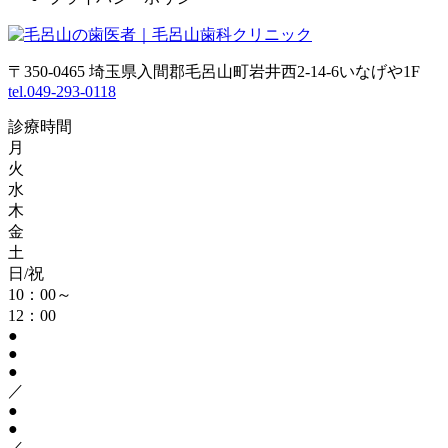
〒350-0465 埼玉県入間郡毛呂山町岩井西2-14-6いなげや1F
tel.049-293-0118
診療時間
月
火
水
木
金
土
日/祝
10：00～
12：00
●
●
●
／
●
●
／