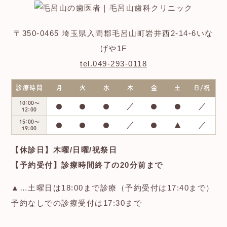
〒350-0465 埼玉県入間郡毛呂山町岩井西2-14-6いな
げや1F
tel.049-293-0118
診療時間
月
火
水
木
金
土
日/祝
10：00～
●
●
●
／
●
●
／
12：00
15：00～
●
●
●
／
●
▲
／
19：00
【休診日】木曜/日曜/祝祭日
【予約受付】診療時間終了の20分前まで
▲…土曜日は18:00まで診療（予約受付は17:40まで）
予約なしでの診療受付は17:30まで