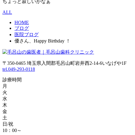
ちょっと寂しいかなぁ
ALL
HOME
ブログ
医院ブログ
優さん、Happy Birthday ！
〒350-0465 埼玉県入間郡毛呂山町岩井西2-14-6いなげや1F
tel.049-293-0118
診療時間
月
火
水
木
金
土
日/祝
10：00～